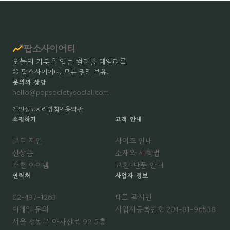
팝소사이어티
오늘의 기분을 입는 컬러풀 데일리룩
© 팝소사이어티. 모든 권리 보유.
문의와 상담
hello@popsocietysocial.com
개인정보처리방침
이용약관
쇼핑하기
고객 안내
코디 제안
사이즈 안내
신상품
소재와 세탁법
추천 아이템
교환·반품 안내
연락처
사업자 정보
02-497-1263
대표 곽지민
이메일 문의
사업자등록번호 204-81-96538
서울 성동구 아차산로 92 5층